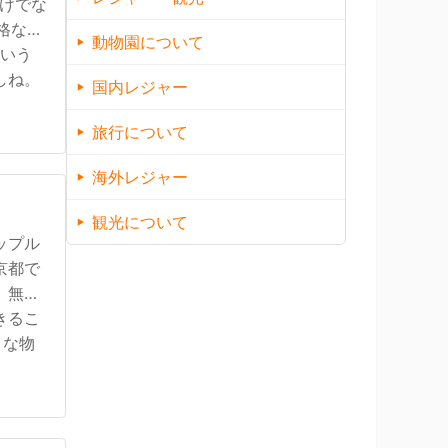
けでな
格なら
動物園について
という
しね。
国内レジャー
旅行について
海外レジャー
観光について
ップル
京都で
、無香
きるこ
きな物