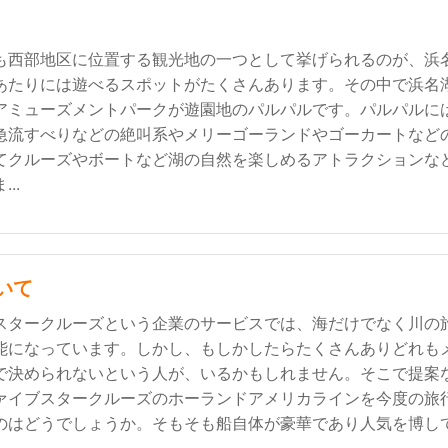
も西部地区に位置する観光地の一つとして挙げられるのが、浜
あたりには遊べるスポットがたくさんあります。その中で浜名
アミューズメントパークが遊園地のパルパルです。パルパルに
急流すべりなどの絶叫系やメリーゴーランドやゴーカートなど
てクルーズやボートなど湖の自然を楽しめるアトラクションな
..
いて
スタークルーズという企業のサービスでは、海だけでなく川の
能になっています。しかし、もしかしたらたくさんありどれも
で決められないという人が、いるかもしれません。そこで提案
ァイブスタークルーズのホーランドアメリカラインを今度の旅
のはどうでしょうか。そもそも船自体が豪華であり人気を博し