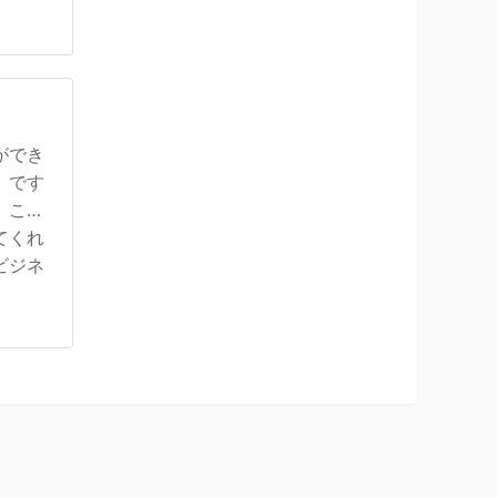
ができ
。です
。ここ
てくれ
ビジネ