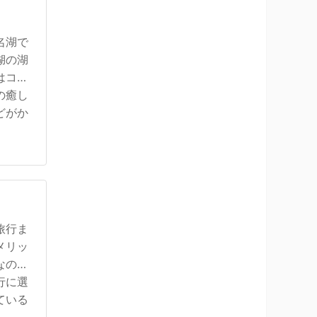
名湖で
湖の湖
はコー
の癒し
どがか
旅行ま
メリッ
なので
行に選
ている