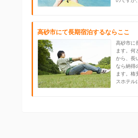
のですが、.
高砂市にて長期宿泊するならここ
高砂市に
ます。何
から、長
なら納得
ます。格
スホテルに.