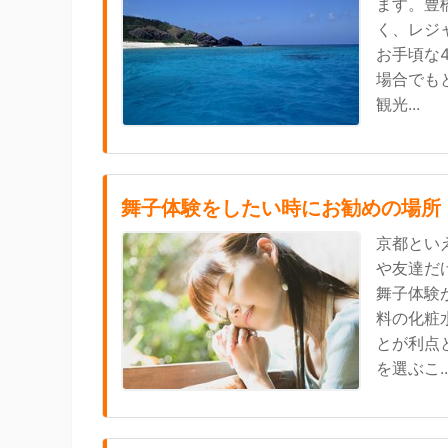
ます。豊
く、レジ
お手頃な
場合でも
観光...
舞子体験をしたい時にお勧めの場所
京都とい
や友達だ
舞子体験
料の化粧
とが利点
を選ぶこ..